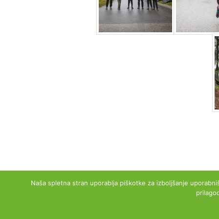
Naša spletna stran uporablja piškotke za izboljšanje uporabniš
prilago
Co