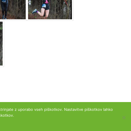
 strinjate z uporabo vseh piškotkov. Nastavitve piškotkov lahko
škotkov.
ed.