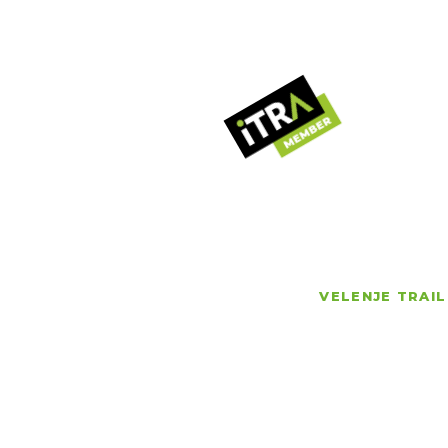
V
Č
N
R
VELENJE TRAIL
G