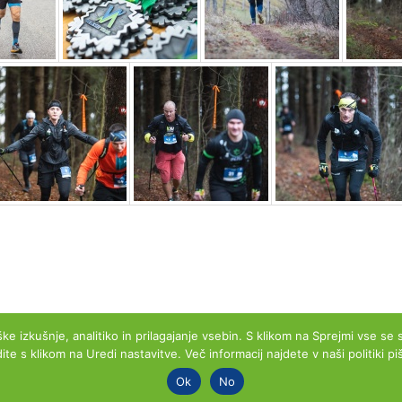
ke izkušnje, analitiko in prilagajanje vsebin. S klikom na Sprejmi vse se
dite s klikom na Uredi nastavitve. Več informacij najdete v naši politiki pi
pyright © 2026 by Velenje Trail. All rights reserv
Ok
No