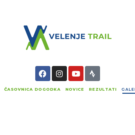
ELENJE TRAIL
VELENJE TRAIL
ASOVNICA
Zimska tekaška avantura
DOGODKA
OVICE
EZULTATI
ČASOVNICA DOGODKA
NOVICE
REZULTATI
GALE
ALERIJA