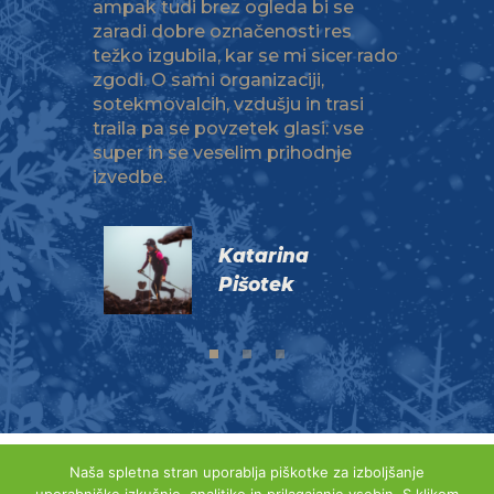
i iz
ampak tudi brez ogleda bi se
(supe
 malo
zaradi dobre označenosti res
(no t
težko izgubila, kar se mi sicer rado
organ
off
zgodi. O sami organizaciji,
Trail
sotekmovalcih, vzdušju in trasi
traila pa se povzetek glasi: vse
super in se veselim prihodnje
izvedbe.
Katarina
Pišotek
Naša spletna stran uporablja piškotke za izboljšanje