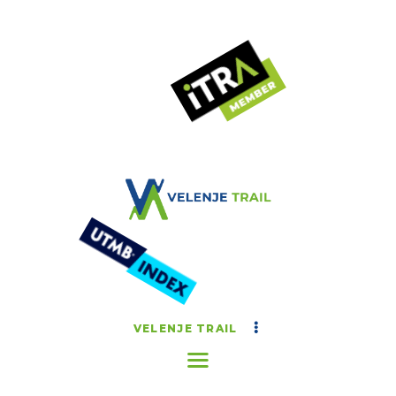
VELENJE TRAIL
Zimska tekaška avantura
VELENJE TRAIL
ČASOVNICA DOGODKA
NOVICE
REZULTATI
GALERIJA
KONTAKT
VELENJE TRAIL