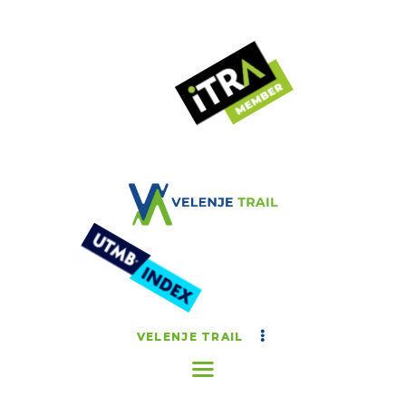
VELENJE TRAIL
Zimska tekaška avantura
VELENJE TRAIL
ČASOVNICA DOGODKA
NOVICE
REZULTATI
GALERIJA
KONTAKT
VELENJE TRAIL