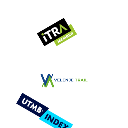
VELENJE TRAIL
Zimska tekaška avantura
VELENJE TRAIL
ČASOVNICA DOGODKA
NOVICE
REZULTATI
GALERIJA
KONTAKT