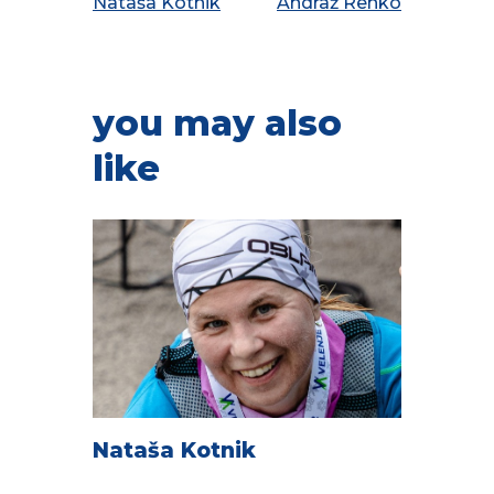
Nataša Kotnik
Andraž Renko
you may also
like
Nataša Kotnik