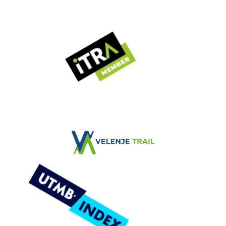
VELENJE TRAIL
Zimska tekaška avantura
VELENJE TRAIL
ČASOVNICA DOGODKA
NOVICE
REZULTATI
GALERIJA
KONTAKT