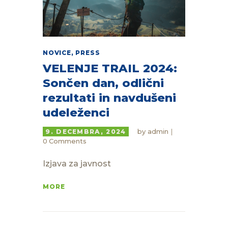
NOVICE
,
PRESS
VELENJE TRAIL 2024:
Sončen dan, odlični
rezultati in navdušeni
udeleženci
by
admin
9. DECEMBRA, 2024
0
Comments
Izjava za javnost
MORE