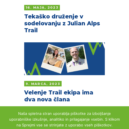
16. MAJA, 2023
Tekaško druženje v
sodelovanju z Julian Alps
Trail
9. MARCA, 2023
Velenje Trail ekipa ima
dva nova člana
Naša spletna stran uporablja piškotke za izboljšanje
uporabniške izkušnje, analitiko in prilagajanje vsebin. S klikom
na Sprejmi vse se strinjate z uporabo vseh piškotkov.