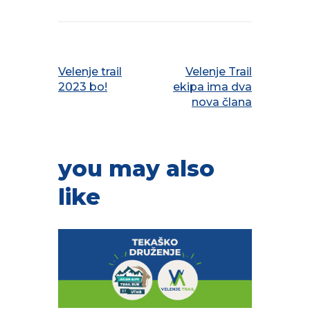
PREVIOUS POST
NEXT POST
Velenje trail
Velenje Trail
2023 bo!
ekipa ima dva
nova člana
you may also
like