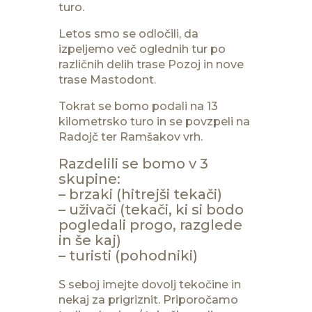
turo.
Letos smo se odločili, da
izpeljemo več oglednih tur po
različnih delih trase Pozoj in nove
trase Mastodont.
Tokrat se bomo podali na 13
kilometrsko turo in se povzpeli na
Radojč ter Ramšakov vrh.
Razdelili se bomo v 3
skupine:
– brzaki (hitrejši tekači)
– uživači (tekači, ki si bodo
pogledali progo, razglede
in še kaj)
– turisti (pohodniki)
S seboj imejte dovolj tekočine in
nekaj za prigriznit. Priporočamo