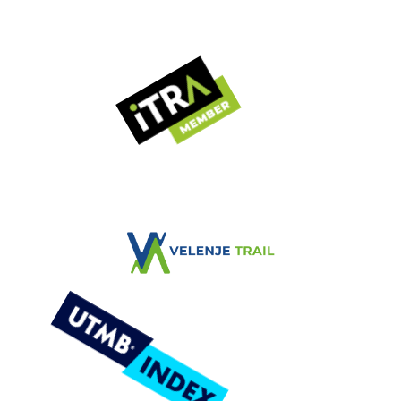
VELENJE TRAIL
Zimska tekaška avantura
VELENJE TRAIL
ČASOVNICA DOGODKA
NOVICE
REZULTATI
GALERIJA
KONTAKT