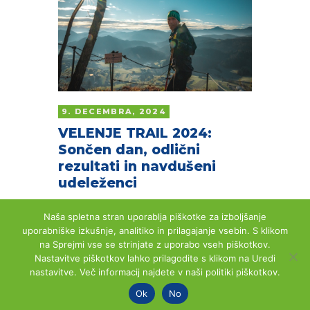
9. DECEMBRA, 2024
VELENJE TRAIL 2024:
Sončen dan, odlični
rezultati in navdušeni
udeleženci
Naša spletna stran uporablja piškotke za izboljšanje
uporabniške izkušnje, analitiko in prilagajanje vsebin. S klikom
na Sprejmi vse se strinjate z uporabo vseh piškotkov.
Nastavitve piškotkov lahko prilagodite s klikom na Uredi
Copyright © 2026 by Velenje Trail.
nastavitve. Več informacij najdete v naši politiki piškotkov.
All rights reserved.
Ok
No