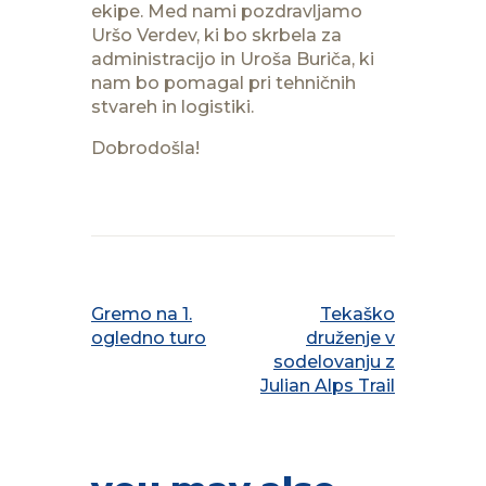
ekipe. Med nami pozdravljamo
Uršo Verdev, ki bo skrbela za
administracijo in Uroša Buriča, ki
nam bo pomagal pri tehničnih
stvareh in logistiki.
Dobrodošla!
PREVIOUS POST
NEXT POST
Gremo na 1.
Tekaško
ogledno turo
druženje v
sodelovanju z
Julian Alps Trail