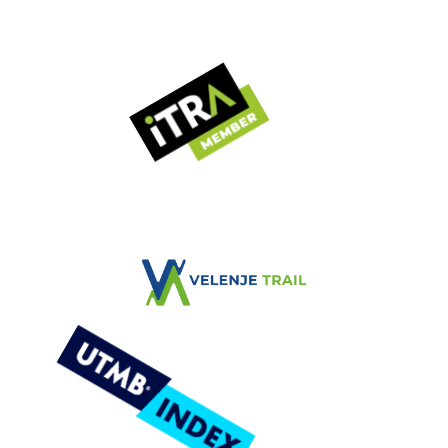
VELENJE TRAIL
Zimska tekaška avantura
VELENJE TRAIL
ČASOVNICA DOGODKA
NOVICE
REZULTATI
GALERIJA
KONTAKT