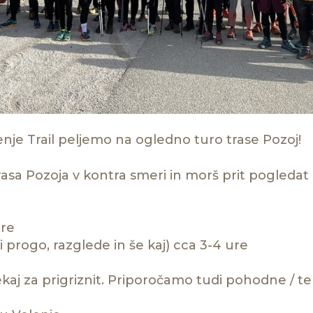
enje Trail peljemo na ogledno turo trase Pozoj!
trasa Pozoja v kontra smeri in morš prit pogledat 
ure
li progo, razglede in še kaj) cca 3-4 ure
ekaj za prigriznit. Priporočamo tudi pohodne / te