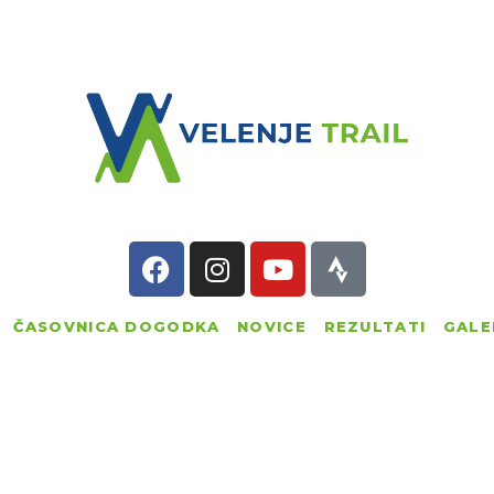
ELENJE TRAIL
VELENJE TRAIL
ASOVNICA
Zimska tekaška avantura
DOGODKA
OVICE
EZULTATI
ČASOVNICA DOGODKA
NOVICE
REZULTATI
GALE
ALERIJA