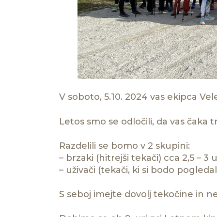
V soboto, 5.10. 2024 vas ekipca Vel
Letos smo se odločili, da vas čaka 
Razdelili se bomo v 2 skupini:
– brzaki (hitrejši tekači) cca 2,5 – 3 
– uživači (tekači, ki si bodo pogleda
S seboj imejte dovolj tekočine in n