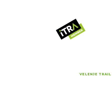
V
Č
N
R
VELENJE TRAIL
G