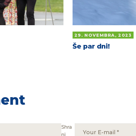
29. NOVEMBRA, 2023
Še par dni!
ment
Shra
ni