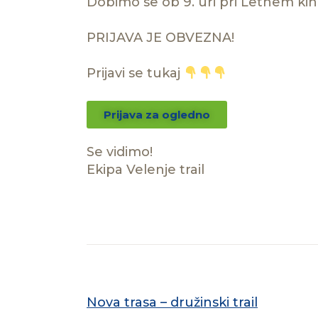
Dobimo se ob 9. uri pri Letnem kin
PRIJAVA JE OBVEZNA!
Prijavi se tukaj
Prijava za ogledno
Se vidimo!
Ekipa Velenje trail
PREVIOUS POST
Nova trasa – družinski trail